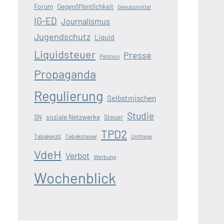
Forum
Gegenöffentlichkeit
Genussmittel
IG-ED
Journalismus
Jugendschutz
Liquid
Liquidsteuer
Presse
Petition
Propaganda
Regulierung
Selbstmischen
Studie
soziale Netzwerke
SN
Steuer
TPD2
TabakerzG
Tabaksteuer
Umfrage
VdeH
Verbot
Werbung
Wochenblick