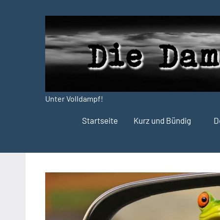
Zum
Inhalt
springen
Unter Volldampf!
Die
Startseite
Kurz und Bündig
D
Dampfdruck-
Presse