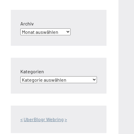
Archiv
Kategorien
<
UberBlogr Webring
>