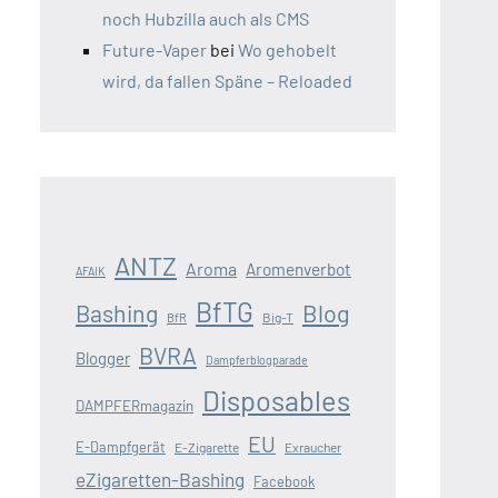
noch Hubzilla auch als CMS
Future-Vaper
bei
Wo gehobelt
wird, da fallen Späne – Reloaded
ANTZ
Aroma
Aromenverbot
AFAIK
BfTG
Blog
Bashing
Big-T
BfR
BVRA
Blogger
Dampferblogparade
Disposables
DAMPFERmagazin
EU
E-Dampfgerät
E-Zigarette
Exraucher
eZigaretten-Bashing
Facebook