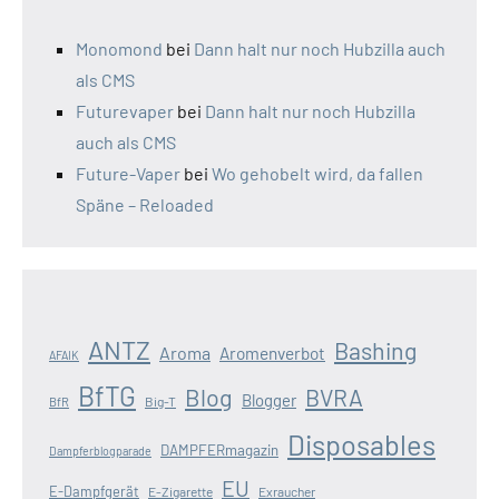
Monomond
bei
Dann halt nur noch Hubzilla auch
als CMS
Futurevaper
bei
Dann halt nur noch Hubzilla
auch als CMS
Future-Vaper
bei
Wo gehobelt wird, da fallen
Späne – Reloaded
ANTZ
Bashing
Aroma
Aromenverbot
AFAIK
BfTG
Blog
BVRA
Blogger
Big-T
BfR
Disposables
DAMPFERmagazin
Dampferblogparade
EU
E-Dampfgerät
E-Zigarette
Exraucher