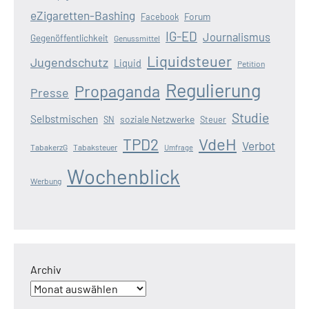
eZigaretten-Bashing
Forum
Facebook
IG-ED
Journalismus
Gegenöffentlichkeit
Genussmittel
Liquidsteuer
Jugendschutz
Liquid
Petition
Regulierung
Propaganda
Presse
Studie
Selbstmischen
soziale Netzwerke
SN
Steuer
VdeH
TPD2
Verbot
TabakerzG
Tabaksteuer
Umfrage
Wochenblick
Werbung
Archiv