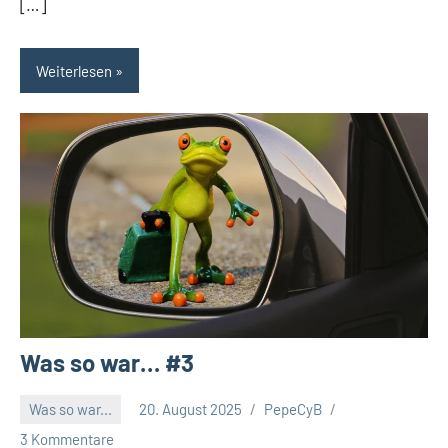
[…]
Weiterlesen
Was so war… #3
Was so war...
20. August 2025
PepeCyB
3 Kommentare