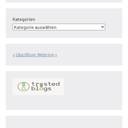
Kategorien
<
UberBlogr Webring
>