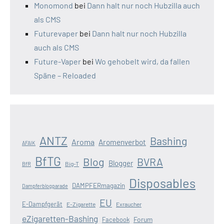
Monomond
bei
Dann halt nur noch Hubzilla auch
als CMS
Futurevaper
bei
Dann halt nur noch Hubzilla
auch als CMS
Future-Vaper
bei
Wo gehobelt wird, da fallen
Späne – Reloaded
ANTZ
Bashing
Aroma
Aromenverbot
AFAIK
BfTG
Blog
BVRA
Blogger
Big-T
BfR
Disposables
DAMPFERmagazin
Dampferblogparade
EU
E-Dampfgerät
E-Zigarette
Exraucher
eZigaretten-Bashing
Forum
Facebook