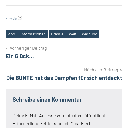
😉
Hinweis
Abo
Informationen
Prämie
Welt
Werbung
Schlagwörter
Beitrags-
Vorheriger Beitrag
Ein Glück…
Navigation
Nächster Beitrag
Die BUNTE hat das Dampfen für sich entdeckt
Schreibe einen Kommentar
Deine E-Mail-Adresse wird nicht veröffentlicht.
Erforderliche Felder sind mit
*
markiert