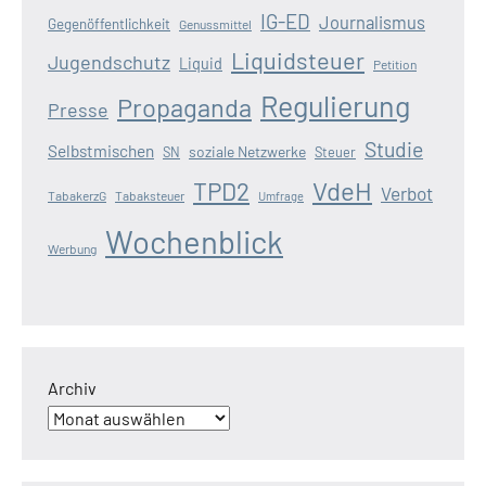
IG-ED
Journalismus
Gegenöffentlichkeit
Genussmittel
Liquidsteuer
Jugendschutz
Liquid
Petition
Regulierung
Propaganda
Presse
Studie
Selbstmischen
soziale Netzwerke
SN
Steuer
VdeH
TPD2
Verbot
TabakerzG
Tabaksteuer
Umfrage
Wochenblick
Werbung
Archiv