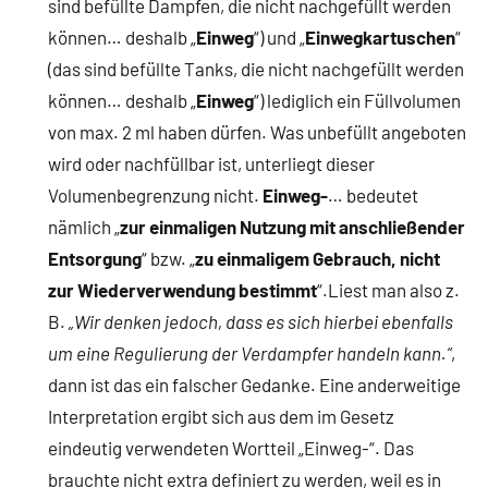
sind befüllte Dampfen, die nicht nachgefüllt werden
können… deshalb „
Einweg
“) und „
Einwegkartuschen
“
(das sind befüllte Tanks, die nicht nachgefüllt werden
können… deshalb „
Einweg
“) lediglich ein Füllvolumen
von max. 2 ml haben dürfen. Was unbefüllt angeboten
wird oder nachfüllbar ist, unterliegt dieser
Volumenbegrenzung nicht.
Einweg-
… bedeutet
nämlich „
zur einmaligen Nutzung mit anschließender
Entsorgung
“ bzw. „
zu einmaligem Gebrauch, nicht
zur Wiederverwendung bestimmt
“.Liest man also z.
B.
„Wir denken jedoch, dass es sich hierbei ebenfalls
um eine Regulierung der Verdampfer handeln kann.“
,
dann ist das ein falscher Gedanke. Eine anderweitige
Interpretation ergibt sich aus dem im Gesetz
eindeutig verwendeten Wortteil „Einweg-“. Das
brauchte nicht extra definiert zu werden, weil es in