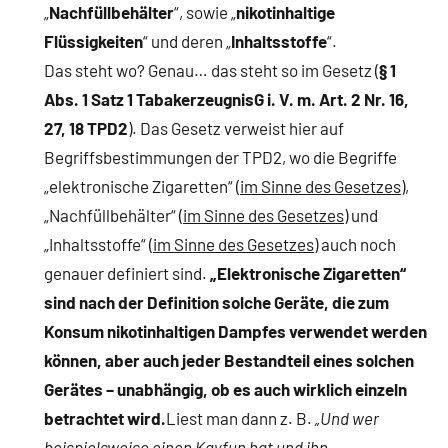
„
Nachfüllbehälter
“, sowie „
nikotinhaltige
Flüssigkeiten
“ und deren „
Inhaltsstoffe
“.
Das steht wo? Genau… das steht so im Gesetz (
§ 1
Abs. 1 Satz 1 TabakerzeugnisG i. V. m. Art. 2 Nr. 16,
27, 18 TPD2
). Das Gesetz verweist hier auf
Begriffsbestimmungen der TPD2, wo die Begriffe
„elektronische Zigaretten“ (
im Sinne des Gesetzes
),
„Nachfüllbehälter“ (
im Sinne des Gesetzes
) und
„Inhaltsstoffe“ (
im Sinne des Gesetzes
) auch noch
genauer definiert sind.
„Elektronische Zigaretten“
sind nach der Definition solche Geräte, die zum
Konsum nikotinhaltigen Dampfes verwendet werden
können, aber auch jeder Bestandteil eines solchen
Gerätes – unabhängig, ob es auch wirklich einzeln
betrachtet wird.
Liest man dann z. B.
„Und wer
beispielsweise einen Kayfun hat und ihn