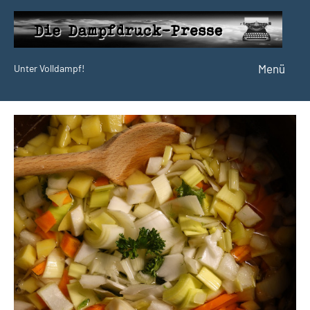
Zum
Inhalt
springen
Menü
Unter Volldampf!
Die
Dampfdruck-
Presse