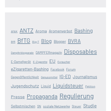
ANTZ
Bashing
Aroma
Aromenverbot
AFAIK
BfTG
Blog
BVRA
Blogger
Big-T
BfR
Disposables
DAMPFERmagazin
Dampferblogparade
EU
E-Dampfgerät
E-Zigarette
Exraucher
eZigaretten-Bashing
Forum
Facebook
IG-ED
Journalismus
Gegenöffentlichkeit
Genussmittel
Liquidsteuer
Jugendschutz
Liquid
Petition
Regulierung
Propaganda
Presse
Studie
Selbstmischen
soziale Netzwerke
SN
Steuer