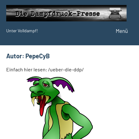
Zum
Inhalt
springen
Menü
Unter Volldampf!
Die
Dampfdruck-
Presse
Autor:
PepeCyB
Einfach hier lesen: /ueber-die-ddp/