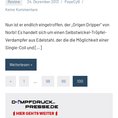
Review
24. Dezember 2013
PepeCyB
Keine Kommentare
Nun ist er endlich eingetroffen, der „Origen Dripper“ von
Norbi! Es handelt sich um einen Selbstwickel-Tröpfel-
Verdampfer aus Edelstahl, der die die Möglichkeit einer
Single-Coil und […]
Weiterlesen
Seitennummerierung
Vorherige
«
1
…
98
99
100
Beiträge
der
Beiträge