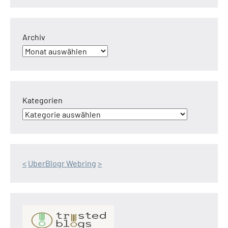
Archiv
Kategorien
<
UberBlogr Webring
>