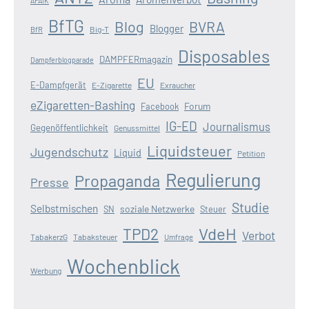
AFAIK
BfTG
Blog
BVRA
Blogger
Big-T
BfR
Disposables
DAMPFERmagazin
Dampferblogparade
EU
E-Dampfgerät
E-Zigarette
Exraucher
eZigaretten-Bashing
Forum
Facebook
IG-ED
Journalismus
Gegenöffentlichkeit
Genussmittel
Liquidsteuer
Jugendschutz
Liquid
Petition
Regulierung
Propaganda
Presse
Studie
Selbstmischen
soziale Netzwerke
SN
Steuer
VdeH
TPD2
Verbot
TabakerzG
Tabaksteuer
Umfrage
Wochenblick
Werbung