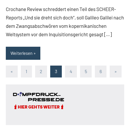
Crochane Review schreddert einen Teil des SCHEER-
Reports „Und sie dreht sich doch“, soll Galileo Galilei nach
dem Zwangsabschwören vom kopernikanischen
Weltsystem vor dem Inquisitionsgericht gesagt […]
Weiterlesen
Seitennummerierung
Vorherige
Nächst
«
1
2
3
4
5
6
»
Beiträge
Beiträg
der
Beiträge