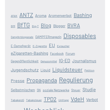
ANTZ
Bashing
Aroma
Aromenverbot
AFAIK
BfTG
Blog
BVRA
Blogger
Big-T
BfR
Disposables
DAMPFERmagazin
Dampferblogparade
EU
E-Dampfgerät
E-Zigarette
Exraucher
eZigaretten-Bashing
Forum
Facebook
IG-ED
Journalismus
Gegenöffentlichkeit
Genussmittel
Liquidsteuer
Jugendschutz
Liquid
Petition
Regulierung
Propaganda
Presse
Studie
Selbstmischen
soziale Netzwerke
SN
Steuer
VdeH
TPD2
Verbot
TabakerzG
Tabaksteuer
Umfrage