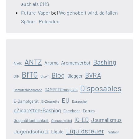
auch als CMS
Future-Vaper
bei
Wo gehobelt wird, da fallen
Späne – Reloaded
ANTZ
Bashing
Aroma
Aromenverbot
AFAIK
BfTG
Blog
BVRA
Blogger
Big-T
BfR
Disposables
DAMPFERmagazin
Dampferblogparade
EU
E-Dampfgerät
E-Zigarette
Exraucher
eZigaretten-Bashing
Forum
Facebook
IG-ED
Journalismus
Gegenöffentlichkeit
Genussmittel
Liquidsteuer
Jugendschutz
Liquid
Petition