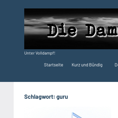
Zum
Inhalt
springen
Unter Volldampf!
Die
Startseite
Kurz und Bündig
D
Dampfdruck-
Presse
Schlagwort:
guru