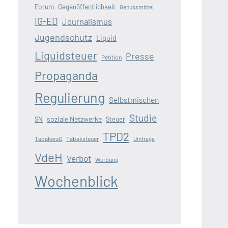
Forum
Gegenöffentlichkeit
Genussmittel
IG-ED
Journalismus
Jugendschutz
Liquid
Liquidsteuer
Presse
Petition
Propaganda
Regulierung
Selbstmischen
Studie
soziale Netzwerke
SN
Steuer
TPD2
TabakerzG
Tabaksteuer
Umfrage
VdeH
Verbot
Werbung
Wochenblick