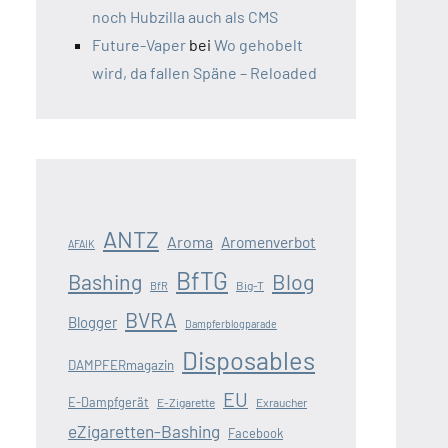
noch Hubzilla auch als CMS
Future-Vaper
bei
Wo gehobelt
wird, da fallen Späne – Reloaded
ANTZ
Aroma
Aromenverbot
AFAIK
BfTG
Blog
Bashing
Big-T
BfR
BVRA
Blogger
Dampferblogparade
Disposables
DAMPFERmagazin
EU
E-Dampfgerät
E-Zigarette
Exraucher
eZigaretten-Bashing
Facebook