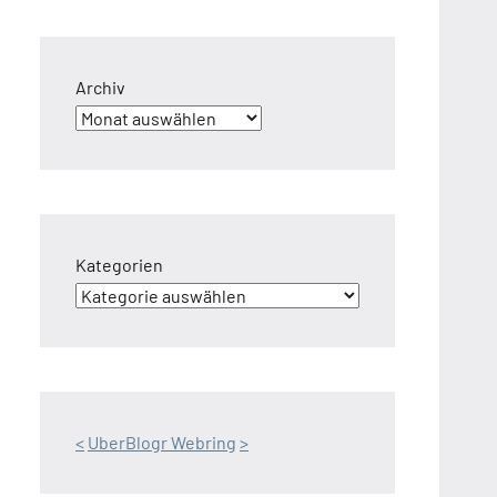
Archiv
Kategorien
<
UberBlogr Webring
>