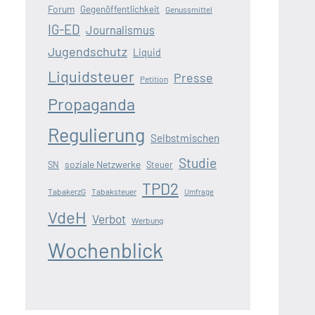
Forum
Gegenöffentlichkeit
Genussmittel
IG-ED
Journalismus
Jugendschutz
Liquid
Liquidsteuer
Presse
Petition
Propaganda
Regulierung
Selbstmischen
Studie
soziale Netzwerke
SN
Steuer
TPD2
TabakerzG
Tabaksteuer
Umfrage
VdeH
Verbot
Werbung
Wochenblick