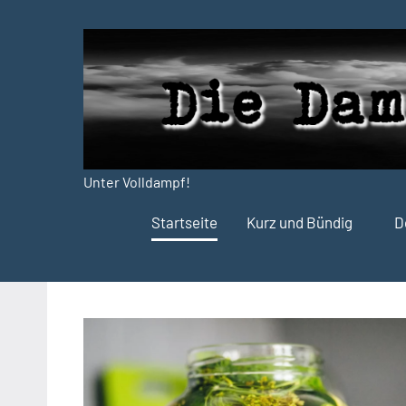
Zum
Inhalt
springen
Unter Volldampf!
Die
Startseite
Kurz und Bündig
D
Dampfdruck-
Presse