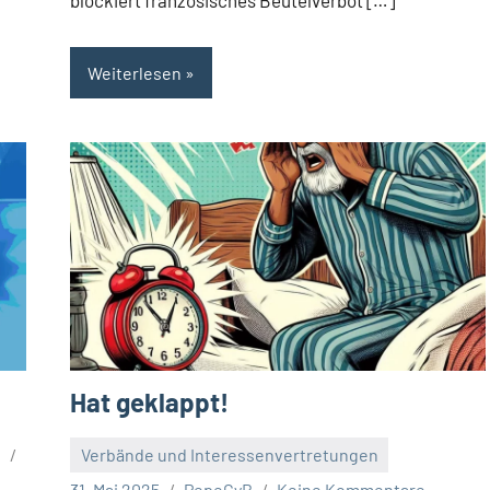
blockiert französisches Beutelverbot […]
Weiterlesen
Hat geklappt!
B
Verbände und Interessenvertretungen
31. Mai 2025
PepeCyB
Keine Kommentare