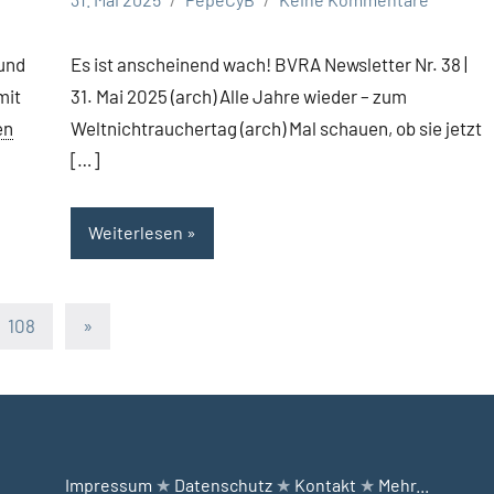
und
Es ist anscheinend wach! BVRA Newsletter Nr. 38 |
mit
31. Mai 2025 (arch) Alle Jahre wieder – zum
en
Weltnichtrauchertag (arch) Mal schauen, ob sie jetzt
[…]
Weiterlesen
Nächste
108
»
Beiträge
Impressum
★
Datenschutz
★
Kontakt
★
Mehr...