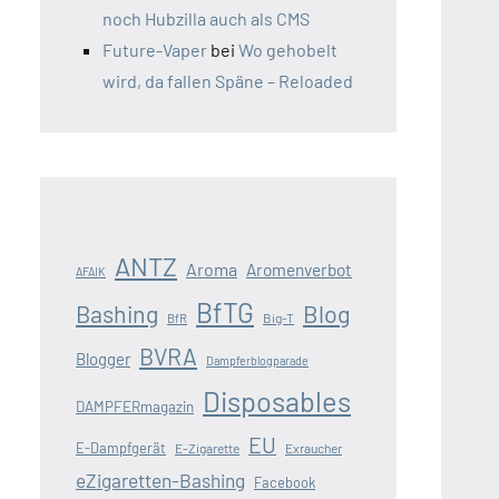
noch Hubzilla auch als CMS
Future-Vaper
bei
Wo gehobelt
wird, da fallen Späne – Reloaded
ANTZ
Aroma
Aromenverbot
AFAIK
BfTG
Blog
Bashing
Big-T
BfR
BVRA
Blogger
Dampferblogparade
Disposables
DAMPFERmagazin
EU
E-Dampfgerät
E-Zigarette
Exraucher
eZigaretten-Bashing
Facebook