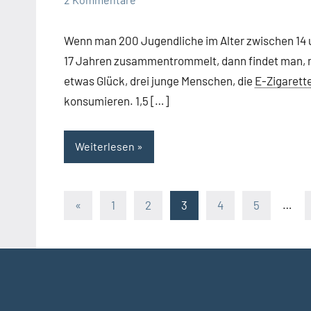
Wenn man 200 Jugendliche im Alter zwischen 14 
17 Jahren zusammentrommelt, dann findet man, 
etwas Glück, drei junge Menschen, die
E-Zigarett
konsumieren. 1,5 […]
Weiterlesen
Seitennummerierung
Vorherige
«
1
2
3
4
5
…
Beiträge
der
Beiträge