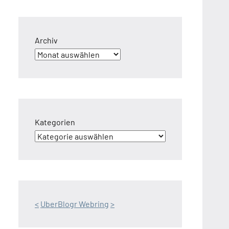
Archiv
Kategorien
<
UberBlogr Webring
>